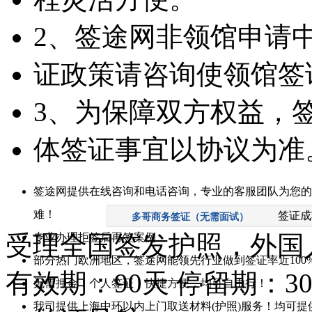
2、签途网非领馆申请中
证政策请咨询使领馆签
3、为保障双方权益，
体签证事宜以协议为准
签途网提供在线咨询和电话咨询，专业的客服团队为您的
难！
签证成
多哥商务签证（无需面试）
受理全国签发护照，外国
专业办理拒签后再签案例
部分热门欧洲地区，签途网能领先行业做到签证率近100
有效期：90天 停留期：3
无需押金！个人签证，快捷方便，均可自由行！
我司提供上海中环以内上门取送材料(护照)服务！均可提