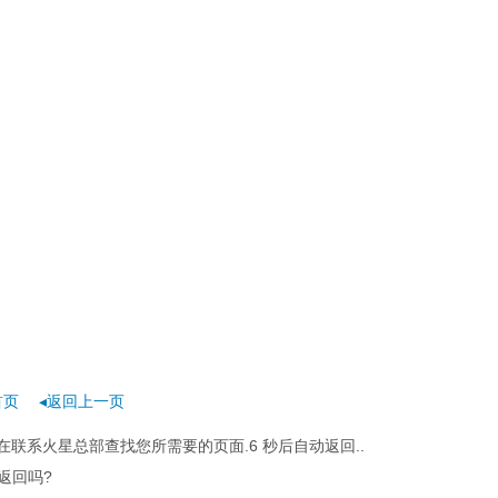
首页
◂返回上一页
在联系火星总部查找您所需要的页面.
6 秒后
自动返回..
返回吗?