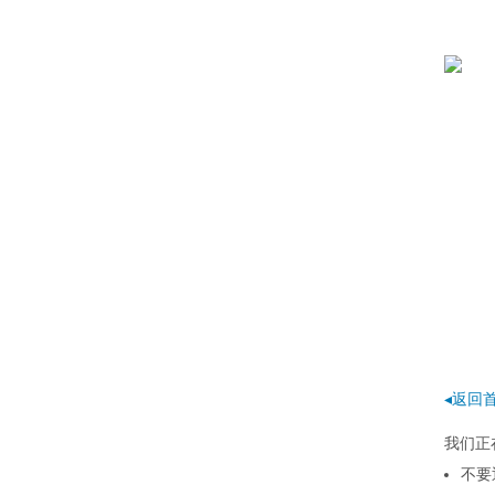
◂返回
我们正
不要